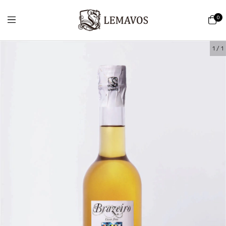
0
1
/
1