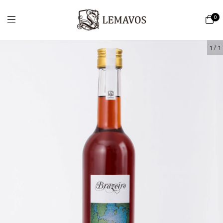
0
1
/
1